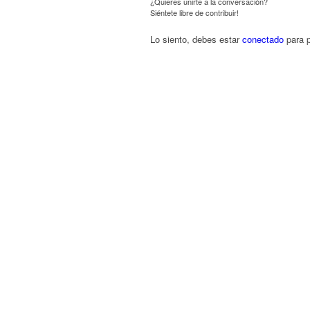
¿Quieres unirte a la conversación?
Siéntete libre de contribuir!
Lo siento, debes estar
conectado
para p