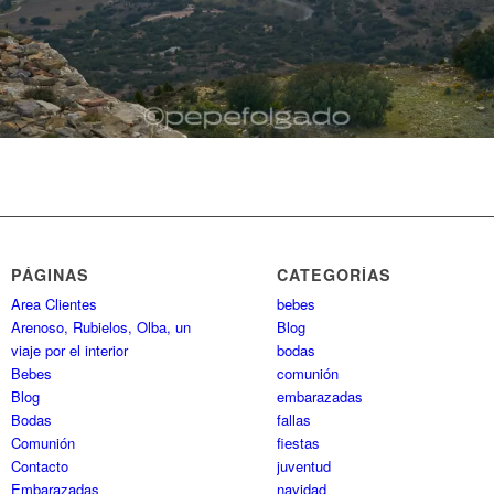
PÁGINAS
CATEGORÍAS
Area Clientes
bebes
Arenoso, Rubielos, Olba, un
Blog
viaje por el interior
bodas
Bebes
comunión
Blog
embarazadas
Bodas
fallas
Comunión
fiestas
Contacto
juventud
Embarazadas
navidad